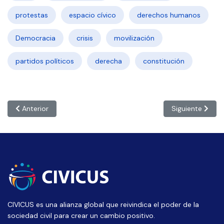
protestas
espacio cívico
derechos humanos
Democracia
crisis
movilización
partidos políticos
derecha
constitución
Artículo anterior: BOLIVIA: “La minimización de los incendios fo
Artículo siguien
Anterior
Siguiente
CIVICUS es una alianza global que reivindica el poder de la
sociedad civil para crear un cambio positivo.