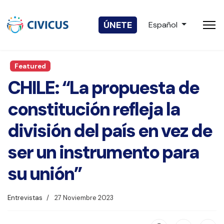
Seleccione su idio
ÚNETE
Español
Featured
CHILE: “La propuesta de
constitución refleja la
división del país en vez de
ser un instrumento para
su unión”
Entrevistas
27 Noviembre 2023