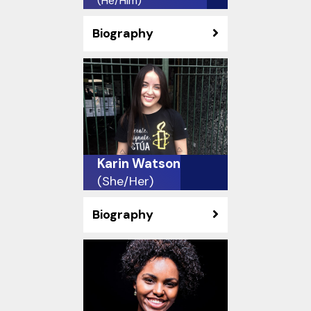
(He/Him)
Biography
Karin Watson
(She/Her)
Biography