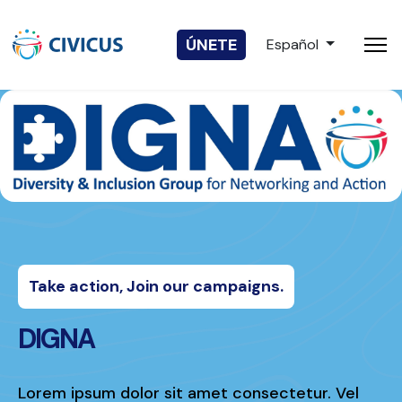
Seleccione su idio
ÚNETE
Español
Take action, Join our campaigns.
DIGNA
Lorem ipsum dolor sit amet consectetur. Vel 