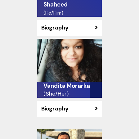
Shaheed
(He/Him)
Biography
Vandita Morarka
(She/Her)
Biography