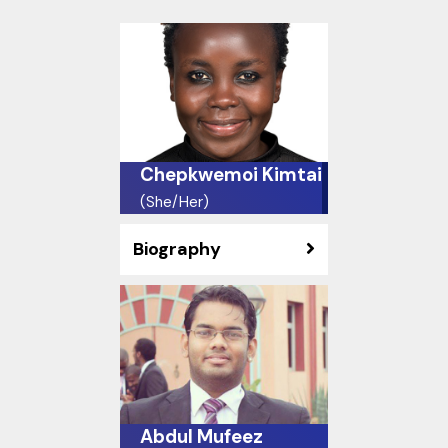
Chepkwemoi Kimtai
(She/Her)
Biography
Abdul Mufeez