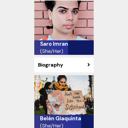
Saro Imran
(She/Her)
Biography
Belén Giaquinta
(She/Her)