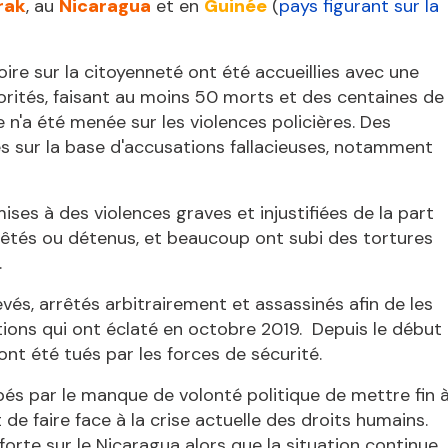
rak
, au
Nicaragua
et en
Guinée
(
pays figurant sur la
oire sur la citoyenneté ont été accueillies avec une
torités, faisant au moins 50 morts et des centaines de
n'a été menée sur les violences policières. Des
 sur la base d'accusations fallacieuses, notamment
ises à des violences graves et injustifiées de la part
rrêtés ou détenus, et beaucoup ont subi des tortures
.
evés, arrêtés arbitrairement et assassinés afin de les
tions qui ont éclaté en octobre 2019. Depuis le début
nt été tués par les forces de sécurité.
s par le manque de volonté politique de mettre fin 
de faire face à la crise actuelle des droits humains.
orte sur le Nicaragua alors que la situation continue