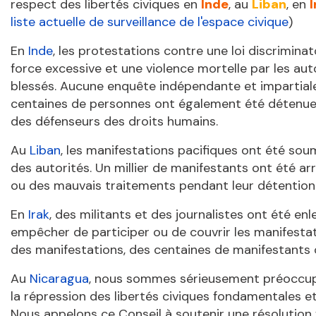
respect des libertés civiques en
Inde
, au
Liban
, en
I
liste actuelle de surveillance de l'espace civique
)
En
Inde
, les protestations contre une loi discriminat
force excessive et une violence mortelle par les au
blessés. Aucune enquête indépendante et impartiale 
centaines de personnes ont également été détenues
des défenseurs des droits humains.
Au
Liban
, les manifestations pacifiques ont été soum
des autorités. Un millier de manifestants ont été a
ou des mauvais traitements pendant leur détention
En
Irak
, des militants et des journalistes ont été enl
empêcher de participer ou de couvrir les manifesta
des manifestations, des centaines de manifestants o
Au
Nicaragua
, nous sommes sérieusement préoccupé
la répression des libertés civiques fondamentales et 
Nous appelons ce Conseil à soutenir une résolution f