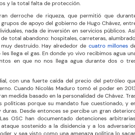
os y la total falta de protección.
ran derroche de riqueza, que permitió que durant
es grupos de apoyo del gobierno de Hugo Chávez, entr
viduales, nada de inversión en servicios públicos. Así
de total abandono: hospitales, carreteras, alumbrado
tá muy destruido. Hay alrededor de
cuatro millones
d
les llega el gas. En donde yo vivo recibimos agua un
ntos en que no nos llega agua durante dos o tre
l, con una fuerte caída del precio del petróleo qu
bierno. Cuando Nicolás Maduro tomó el poder en 201
gran medida basado en la personalidad de Chávez. Tra
s políticas porque su mandato fue cuestionado, y e
y duras. Desde entonces se percibe un gran deterior
 Las OSC han documentado detenciones arbitrarias
 ataque sostenido a la disidencia y a los adversario
 poder y sea visto como una amenaza política lo saca