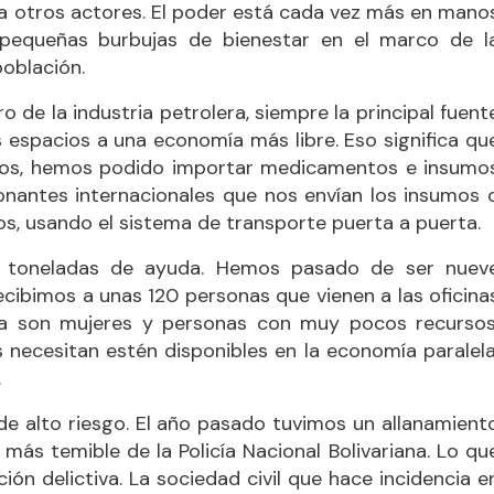
l a otros actores. El poder está cada vez más en mano
 pequeñas burbujas de bienestar en el marco de l
población.
o de la industria petrolera, siempre la principal fuent
s espacios a una economía más libre. Eso significa qu
jamos, hemos podido importar medicamentos e insumo
onantes internacionales que nos envían los insumos 
s, usando el sistema de transporte puerta a puerta.
40 toneladas de ayuda. Hemos pasado de ser nuev
cibimos a unas 120 personas que vienen a las oficina
ría son mujeres y personas con muy pocos recursos
 necesitan estén disponibles en la economía paralela
.
 de alto riesgo. El año pasado tuvimos un allanamient
más temible de la Policía Nacional Bolivariana. Lo qu
ción delictiva. La sociedad civil que hace incidencia e