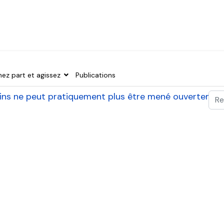
nez part et agissez
Publications
Val
ains ne peut pratiquement plus être mené ouvertemen
Typ