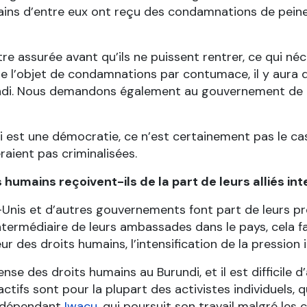
tains d’entre eux ont reçu des condamnations de peine
re assurée avant qu’ils ne puissent rentrer, ce qui néce
re l’objet de condamnations par contumace, il y aura
undi. Nous demandons également au gouvernement de ré
st une démocratie, ce n’est certainement pas le cas. S’
raient pas criminalisées.
 humains reçoivent-ils de la part de leurs alliés in
-Unis et d’autres gouvernements font part de leurs p
rmédiaire de leurs ambassades dans le pays, cela fait v
r des droits humains, l’intensification de la pression 
se des droits humains au Burundi, et il est difficile d
tifs sont pour la plupart des activistes individuels, q
indépendant
Iwacu
, qui poursuit son travail malgré les