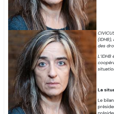
CIVICUS
(IDHB),
des dro
L’IDHB 
coopéra
situati
La situ
Le bila
préside
préside