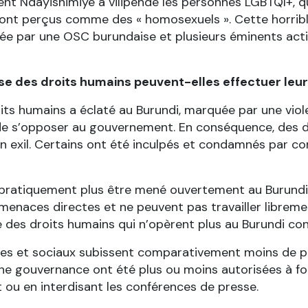
dent Ndayishimiye a vilipendé les personnes LGBTQI+, q
ont perçus comme des « homosexuels ». Cette horrible
quée par une OSC burundaise et plusieurs éminents activ
e des droits humains peuvent-elles effectuer leur 
its humains a éclaté au Burundi, marquée par une violen
e s’opposer au gouvernement. En conséquence, des di
 en exil. Certains ont été inculpés et condamnés par
pratiquement plus être mené ouvertement au Burundi. 
 menaces directes et ne peuvent pas travailler librem
 des droits humains qui n’opèrent plus au Burundi cont
ues et sociaux subissent comparativement moins de pre
nne gouvernance ont été plus ou moins autorisées à fo
t ou en interdisant les conférences de presse.