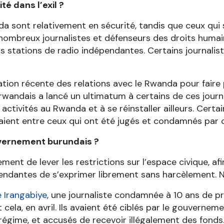
té dans l’exil ?
ada sont relativement en sécurité, tandis que ceux qu
nombreux journalistes et défenseurs des droits humain
 stations de radio indépendantes. Certains journalist
ion récente des relations avec le Rwanda pour faire pr
 rwandais a lancé un ultimatum à certains de ces journa
 activités au Rwanda et à se réinstaller ailleurs. Cert
taient entre ceux qui ont été jugés et condamnés par
vernement burundais ?
ent de lever les restrictions sur l’espace civique, a
épendantes de s’exprimer librement sans harcèlement
e Irangabiye
, une journaliste condamnée à 10 ans de p
 cela, en avril. Ils avaient été ciblés par le gouverne
égime, et accusés de recevoir illégalement des fonds. 