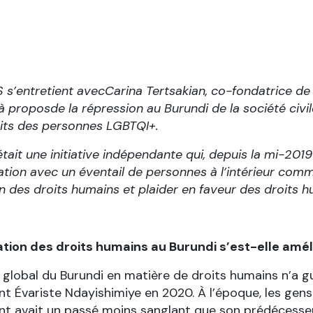
 s’entretient avec
Carina Tertsakian, co-fondatrice de 
à propos
de la répression au Burundi de la société civi
its des personnes LGBTQI+.
était une initiative indépendante qui, depuis la mi-201
tion avec un éventail de personnes à l’intérieur comm
on des droits humains et plaider en faveur des droits 
ation des droits humains au Burundi s’est-elle amé
n global du Burundi en matière de droits humains n’a g
nt Évariste Ndayishimiye en 2020. À l’époque, les gen
nt avait un passé moins sanglant que son prédécesseur.