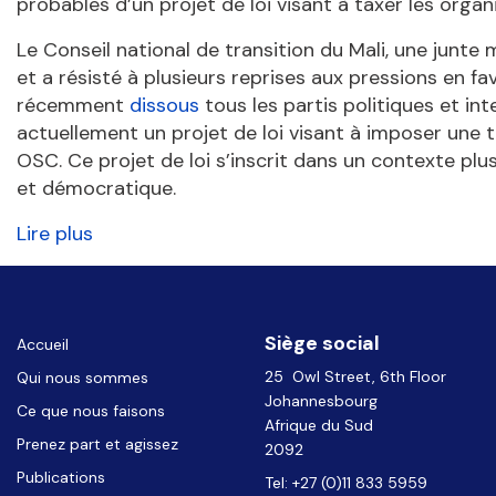
probables d’un projet de loi visant à taxer les organi
Le Conseil national de transition du Mali, une junte m
et a résisté à plusieurs reprises aux pressions en fav
récemment
dissous
tous les partis politiques et in
actuellement un projet de loi visant à imposer une t
OSC. Ce projet de loi s’inscrit dans un contexte plus
et démocratique.
Lire plus
Siège social
Accueil
25 Owl Street, 6th Floor
Qui nous sommes
Johannesbourg
Ce que nous faisons
Afrique du Sud
Prenez part et agissez
2092
Publications
Tel: +27 (0)11 833 5959