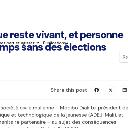
e reste vivant, et personne
emps sans des élections
nez part et agissez
Publications
Val
Typ
Share this post
société civile malienne – Modibo Diakite, président d
ue et technologique de la jeunesse (ADEJ-Mali), et
manitaire partenaire – au sujet des conséquences