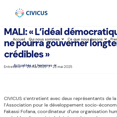
MALI: « L’idéal démocratiqu
ne pourra gouverner longt
Accueil
Qui nous sommes
Ce que nous faisons
Pre
crédibles »
Actualités et histoires
Entretiens
28 mai 2025
28 mai 2025
CIVICUS s’entretient avec deux représentants de la 
l’Association pour le développement socio-économiq
Fakassi Fofana, coordinateur d’une organisation hu