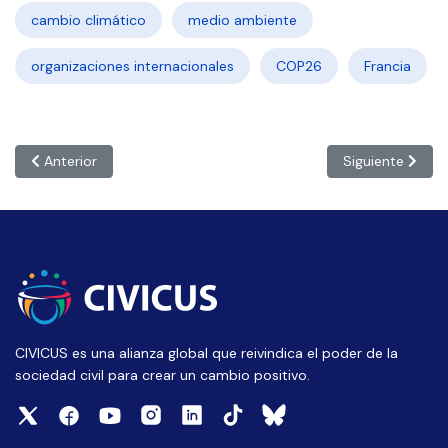
cambio climático
medio ambiente
organizaciones internacionales
COP26
Francia
Artículo anterior: COP26: “El norte global debe rendir cuentas
Artículo siguien
Anterior
Siguiente
CIVICUS es una alianza global que reivindica el poder de la
sociedad civil para crear un cambio positivo.