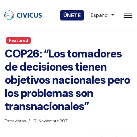
Seleccione su idio
ÚNETE
Español
Featured
COP26: “Los tomadores
de decisiones tienen
objetivos nacionales pero
los problemas son
transnacionales”
Entrevistas
01 Noviembre 2021