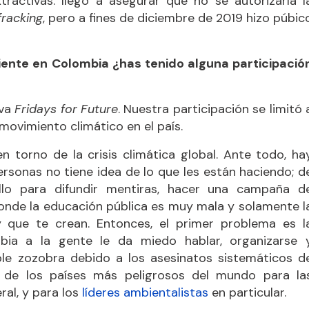
tractivas: llegó a asegurar que no se autorizaría l
fracking
, pero a fines de diciembre de 2019 hizo púbic
biente en Colombia ¿has tenido alguna participació
iva
Fridays for Future
. Nuestra participación se limitó 
 movimiento climático en el país.
en torno de la crisis climática global. Ante todo, ha
rsonas no tiene idea de lo que les están haciendo; d
llo para difundir mentiras, hacer una campaña d
donde la educación pública es muy mala y solamente l
y que te crean. Entonces, el primer problema es l
bia a la gente le da miedo hablar, organizarse 
ble zozobra debido a los asesinatos sistemáticos d
o de los países más peligrosos del mundo para la
al, y para los
líderes ambientalistas
en particular.