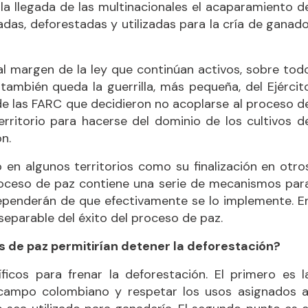
 la llegada de las multinacionales el acaparamiento d
das, deforestadas y utilizadas para la cría de ganado
 margen de la ley que continúan activos, sobre tod
ambién queda la guerrilla, más pequeña, del Ejércit
 de las FARC que decidieron no acoplarse al proceso d
rritorio para hacerse del dominio de los cultivos d
n.
o en algunos territorios como su finalización en otro
proceso de paz contiene una serie de mecanismos par
dependerán de que efectivamente se lo implemente. E
separable del éxito del proceso de paz.
de paz permitirían detener la deforestación?
icos para frenar la deforestación. El primero es l
el campo colombiano y respetar los usos asignados a