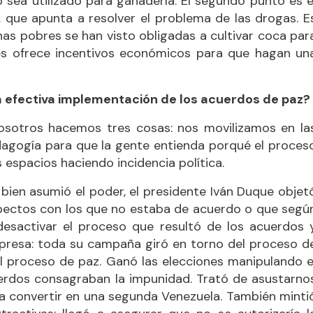
o sea utilizado para ganadería. El segundo punto es e
, que apunta a resolver el problema de las drogas. E
s pobres se han visto obligadas a cultivar coca par
les ofrece incentivos económicos para que hagan un
la efectiva implementación de los acuerdos de paz?
Nosotros hacemos tres cosas: nos movilizamos en la
dagogía para que la gente entienda porqué el proces
 espacios haciendo incidencia política.
i bien asumió el poder, el presidente Iván Duque objet
spectos con los que no estaba de acuerdo o que segú
a desactivar el proceso que resultó de los acuerdos 
rpresa: toda su campaña giró en torno del proceso d
el proceso de paz. Ganó las elecciones manipulando e
uerdos consagraban la impunidad. Trató de asustarno
 a convertir en una segunda Venezuela. También minti