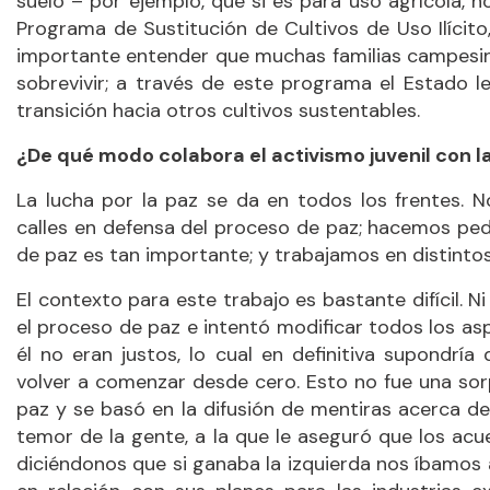
suelo – por ejemplo, que si es para uso agrícola, n
Programa de Sustitución de Cultivos de Uso Ilícito
importante entender que muchas familias campesina
sobrevivir; a través de este programa el Estado 
transición hacia otros cultivos sustentables.
¿De qué modo colabora el activismo juvenil con 
La lucha por la paz se da en todos los frentes. 
calles en defensa del proceso de paz; hacemos pe
de paz es tan importante; y trabajamos en distintos
El contexto para este trabajo es bastante difícil. N
el proceso de paz e intentó modificar todos los a
él no eran justos, lo cual en definitiva supondrí
volver a comenzar desde cero. Esto no fue una so
paz y se basó en la difusión de mentiras acerca d
temor de la gente, a la que le aseguró que los ac
diciéndonos que si ganaba la izquierda nos íbamos