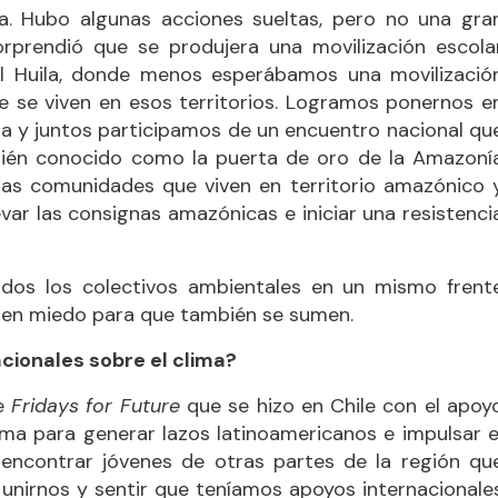
ma. Hubo algunas acciones sueltas, pero no una gra
rprendió que se produjera una movilización escola
el Huila, donde menos esperábamos una movilizació
e se viven en esos territorios. Logramos ponernos e
la y juntos participamos de un encuentro nacional qu
bién conocido como la puerta de oro de la Amazoní
n las comunidades que viven en territorio amazónico 
ar las consignas amazónicas e iniciar una resistenci
os los colectivos ambientales en un mismo frent
enen miedo para que también se sumen.
acionales sobre el clima?
de
Fridays for Future
que se hizo en Chile con el apoy
ima para generar lazos latinoamericanos e impulsar e
 encontrar jóvenes de otras partes de la región qu
unirnos y sentir que teníamos apoyos internacionale