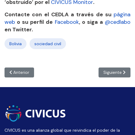
‘obstruido’ por el
CIVICUS Monitor
.
Contacte con el CEDLA a través de su
página
web
o su perfil de
Facebook
, o siga a
@cedlabo
en Twitter.
Bolivia
sociedad civil
Artículo anterior: ARGENTINA: ‘El cambio es inevitable, es solo 
Artículo siguie
Anterior
Siguiente
CIVICUS es una alianza global que reivindica el poder de la