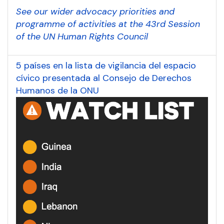
See our wider advocacy priorities and
programme of activities at the 43rd Session
of the UN Human Rights Council
5 países en la lista de vigilancia del espacio
cívico presentada al Consejo de Derechos
Humanos de la ONU