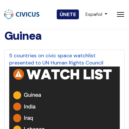
Seleccione su idio
ÚNETE
Español
Guinea
5 countries on civic space watchlist
presented to UN Human Rights Council