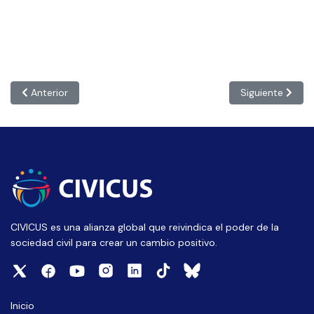
Artículo anterior: AMÉRICAS: “La Corte Interamericana de Derech
Artículo siguien
Anterior
Siguiente
CIVICUS es una alianza global que reivindica el poder de la
sociedad civil para crear un cambio positivo.
Inicio