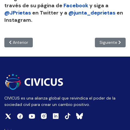
través de su página de
Facebook
y siga a
@JPrietas
en Twitter y a
@junta_deprietas
en
Instagram.
Artículo anterior: VENEZUELA: “La candidatura opositora trae 
Artículo siguien
Anterior
Siguiente
CIVICUS es una alianza global que reivindica el poder de la
sociedad civil para crear un cambio positivo.