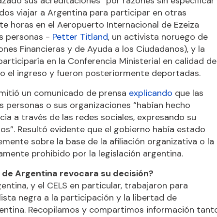
hazado sus acreditaciones “por razones sin especificar”
s viajar a Argentina para participar en otras
te horas en el Aeropuerto Internacional de Ezeiza
os personas -
Petter Titland
, un activista noruego de
nes Financieras y de Ayuda a los Ciudadanos), y la
 participaría en la Conferencia Ministerial en calidad de
do el ingreso y fueron posteriormente deportadas.
e emitió un comunicado de prensa
explicando
que las
s personas o sus organizaciones “habían hecho
cia a través de las redes sociales, expresando su
s”. Resultó evidente que el gobierno había estado
mente sobre la base de la afiliación organizativa o la
samente prohibido por la legislación argentina.
no de Argentina revocara su decisión?
entina, y el CELS en particular, trabajaron para
ista negra a la participación y la libertad de
rgentina. Recopilamos y compartimos información tant