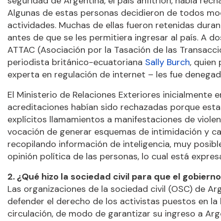
seguridad de Argentina, el país anfitrión, había rec
Algunas de estas personas decidieron de todos modo
actividades. Muchas de ellas fueron retenidas duran
antes de que se les permitiera ingresar al país. A d
ATTAC (Asociación por la Tasación de las Transaccio
periodista británico-ecuatoriana
Sally Burch
, quien
experta en regulación de internet – les fue denega
El Ministerio de Relaciones Exteriores inicialment
acreditaciones habían sido rechazadas porque esta
explícitos llamamientos a manifestaciones de violen
vocación de generar esquemas de intimidación y cao
recopilando información de inteligencia, muy posible
opinión política de las personas, lo cual está expre
2. ¿Qué hizo la sociedad civil para que el gobier
Las organizaciones de la sociedad civil (OSC) de Arg
defender el derecho de los activistas puestos en la l
circulación, de modo de garantizar su ingreso a A