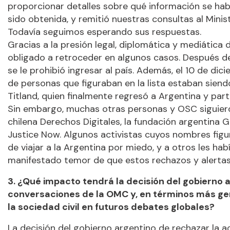
proporcionar detalles sobre qué información se ha
sido obtenida, y remitió nuestras consultas al Minis
Todavía seguimos esperando sus respuestas.
Gracias a la presión legal, diplomática y mediática d
obligado a retroceder en algunos casos. Después d
se le prohibió ingresar al país. Además, el 10 de d
de personas que figuraban en la lista estaban sien
Titland, quien finalmente regresó a Argentina y part
Sin embargo, muchas otras personas y OSC siguieron
chilena Derechos Digitales, la fundación argentina G
Justice Now. Algunos activistas cuyos nombres figur
de viajar a la Argentina por miedo, y a otros les ha
manifestado temor de que estos rechazos y alertas 
3.
¿Qué impacto tendrá la decisión del gobierno a
conversaciones de la OMC y, en términos más gen
la sociedad civil en futuros debates globales?
La decisión del gobierno argentino de rechazar la a