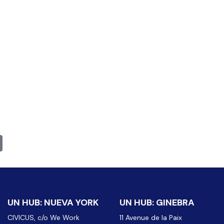
 vez se han abierto las ventanas de las Naciones Unidas y ha entra
uiente: ‘Tenemos que reconstruir con un enfoque de derechos human
UN HUB: NUEVA YORK
UN HUB: GINEBRA
CIVICUS, c/o We Work
11 Avenue de la Paix