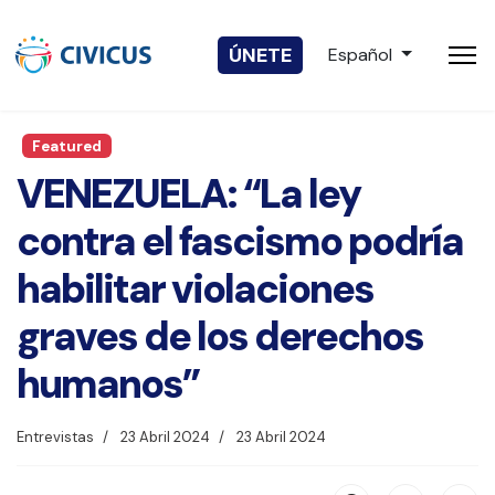
Seleccione su idio
ÚNETE
Español
Featured
VENEZUELA: “La ley
contra el fascismo podría
habilitar violaciones
graves de los derechos
humanos”
Entrevistas
23 Abril 2024
23 Abril 2024