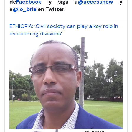
de
Facebook
, y siga a
@accessnow
y
a
@lo_brie
en Twitter.
ETHIOPIA: ‘Civil society can play a key role in
overcoming divisions’