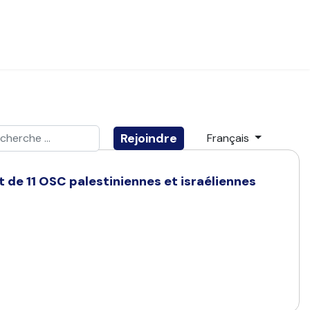
ider
Sélectionnez votre
Rejoindre
Français
e 2 or more characters for results.
 de 11 OSC palestiniennes et israéliennes