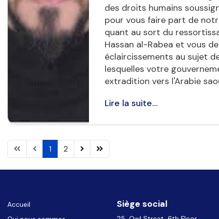
des droits humains soussign
pour vous faire part de notr
quant au sort du ressortis
Hassan al-Rabea et vous d
éclaircissements au sujet d
lesquelles votre gouvernem
extradition vers l'Arabie sao
Lire la suite...
1
2
Siège social
Accueil
25 Owl Street, 6th Floor
Qui nous sommes