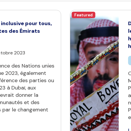
Featured
inclusive pour tous,
D
stes des Émirats
l
h
h
ctobre 2023
ence des Nations unies
ue 2023, également
O
érence des parties ou
M
23 à Dubaï, aux
P
evrait donner la
a
mmunautés et des
n
s par le changement
P
e
L