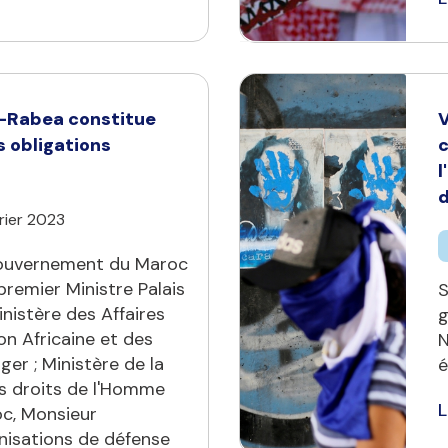
l-Rabea constitue
V
s obligations
c
l
d
vrier 2023
gouvernement du Maroc
remier Ministre Palais
S
nistère des Affaires
g
on Africaine et des
N
ger ; Ministère de la
é
es droits de l'Homme
L
oc, Monsieur
nisations de défense