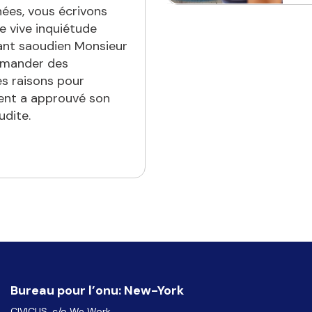
ées, vous écrivons
e vive inquiétude
sant saoudien Monsieur
emander des
es raisons pour
ent a approuvé son
udite.
Bureau pour l’onu: New-York
CIVICUS, c/o We Work